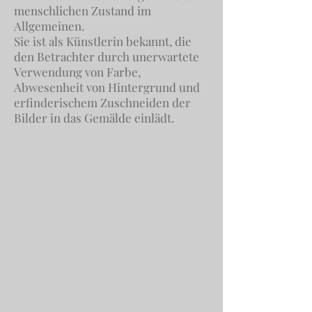
menschlichen Zustand im
Allgemeinen.
Sie ist als Künstlerin bekannt, die
den Betrachter durch unerwartete
Verwendung von Farbe,
Abwesenheit von Hintergrund und
erfinderischem Zuschneiden der
Bilder in das Gemälde einlädt.