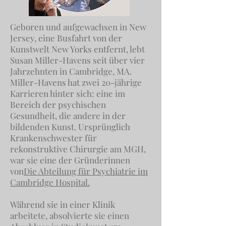
Geboren und aufgewachsen in New
Jersey, eine Busfahrt von der
Kunstwelt New Yorks entfernt, lebt
Susan Miller-Havens seit über vier
Jahrzehnten in Cambridge, MA.
Miller-Havens hat zwei 20-jährige
Karrieren hinter sich: eine im
Bereich der psychischen
Gesundheit, die andere in der
bildenden Kunst. Ursprünglich
Krankenschwester für
rekonstruktive Chirurgie am MGH,
war sie eine der Gründerinnen
von
Die Abteilung für Psychiatrie im
Cambridge Hospital.
Während sie in einer Klinik
arbeitete, absolvierte sie einen