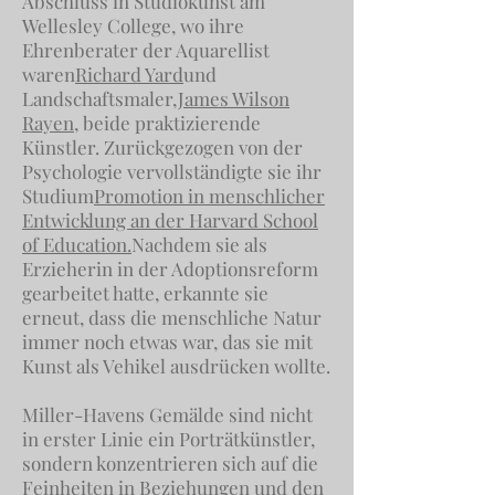
Abschluss in Studiokunst am
Wellesley College, wo ihre
Ehrenberater der Aquarellist
waren
Richard Yard
und
Landschaftsmaler,
James Wilson
Rayen
, beide praktizierende
Künstler. Zurückgezogen von der
Psychologie vervollständigte sie ihr
Studium
Promotion in menschlicher
Entwicklung an der Harvard School
of Education.
Nachdem sie als
Erzieherin in der Adoptionsreform
gearbeitet hatte, erkannte sie
erneut, dass die menschliche Natur
immer noch etwas war, das sie mit
Kunst als Vehikel ausdrücken wollte.
Miller-Havens Gemälde sind nicht
in erster Linie ein Porträtkünstler,
sondern konzentrieren sich auf die
Feinheiten in Beziehungen und den