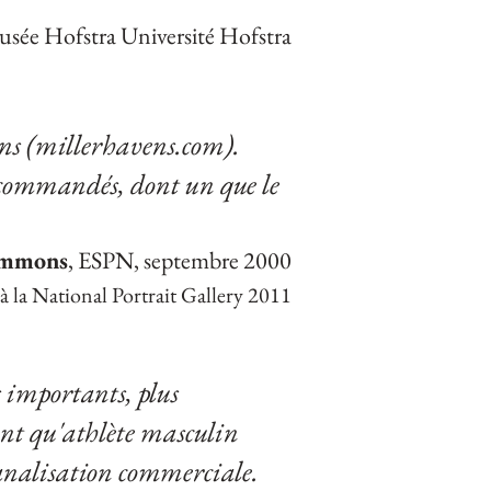
Musée Hofstra Université Hofstra
vens (millerhavens.com).
s commandés, dont un que le
ammons
, ESPN, septembre 2000
 la National Portrait Gallery 2011
 importants, plus
ant qu'athlète masculin
 banalisation commerciale.