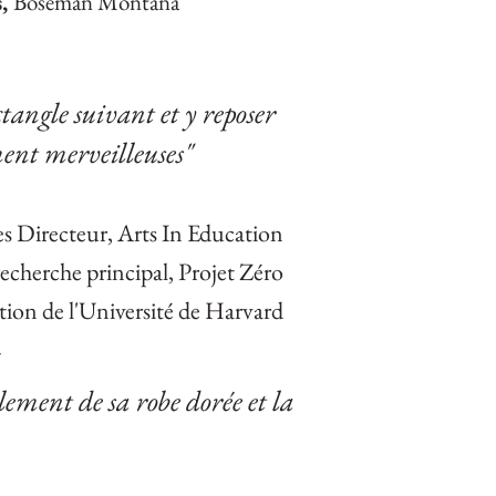
,
Boseman Montana
s
tangle suivant et y reposer
ment merveilleuses"
s Directeur, Arts In Education
recherche principal, Projet Zéro
tion de l'Université de Harvard
7
llement de sa robe dorée et
la