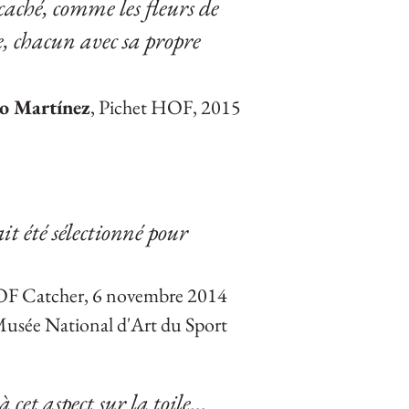
caché, comme les fleurs de
e,
chacun avec sa propre
o Martínez
, Pichet HOF, 2015
ait été
sélectionné pour
OF Catcher, 6 novembre 2014
usée National d'Art du Sport
 cet aspect sur la toile...