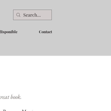
disponible
Contact
great book.