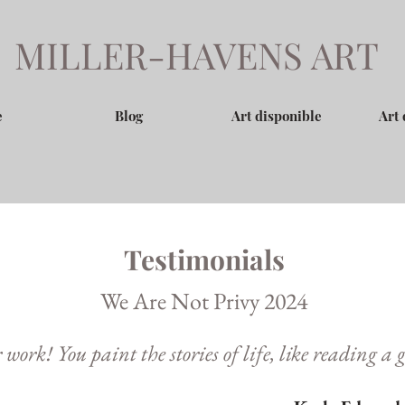
MILLER-HAVENS ART
e
Blog
Art disponible
Art 
Testimonials
We Are Not Privy 2024
 work! You paint the stories of life, like reading a 