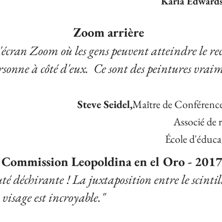
Karla Edward
Zoom arrière
'écran Zoom où les gens peuvent atteindre le rec
ersonne à côté d'eux. Ce sont des peintures vrai
Steve Seidel,
Maître de Conférence
Associé de 
École d'éduca
Commission Leopoldina en el Oro -
201
uté déchirante !
La juxtaposition entre le scinti
 visage est incroyable."