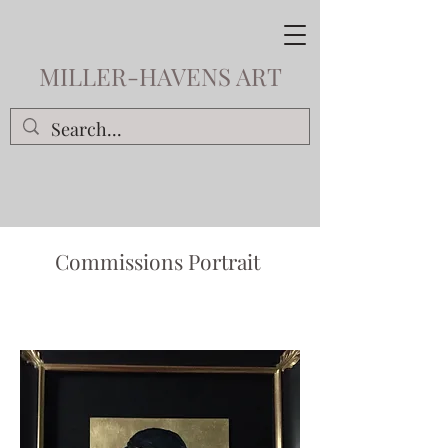
MILLER-HAVENS ART
Commissions Portrait